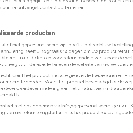
n is niet mogelijk, tenzij het product beschadigd is of er een
 48 uur na ontvangst contact op te nemen.
liseerde producten
kt of niet gepersonaliseerd zijn, heeft u het recht uw bestelli
nnulering heeft u nogmaals 14 dagen om uw product retour te 
diteerd. Enkel de kosten voor retourzending van u naar de web
aadpleeg voor de exacte tarieven de website van uw vervoerder
cht, dient het product met alle geleverde toebehoren en – indi
etourneerd te worden. Mocht het product beschadigd of de ver
we deze waardevermindering van het product aan u doorberek
erpakt is.
contact met ons opnemen via info@gepersonaliseerd-geluk.nl. W
 van uw retour terugstorten, mits het product reeds in goede 