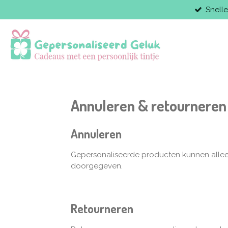
Snelle
Ga
direct
naar
de
hoofdinhoud
Annuleren & retourneren
Annuleren
Gepersonaliseerde producten kunnen alleen
doorgegeven.
Retourneren