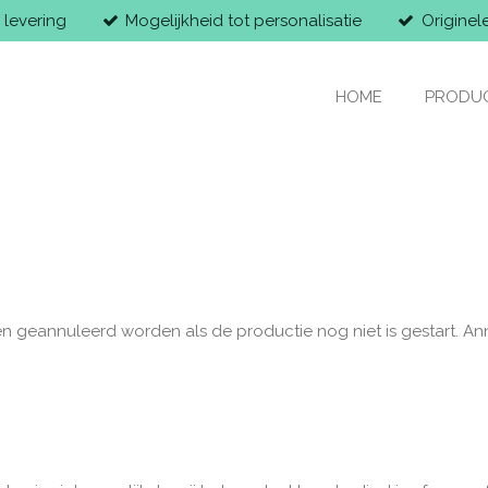
 levering
Mogelijkheid tot personalisatie
Origine
HOME
PRODU
 geannuleerd worden als de productie nog niet is gestart. An