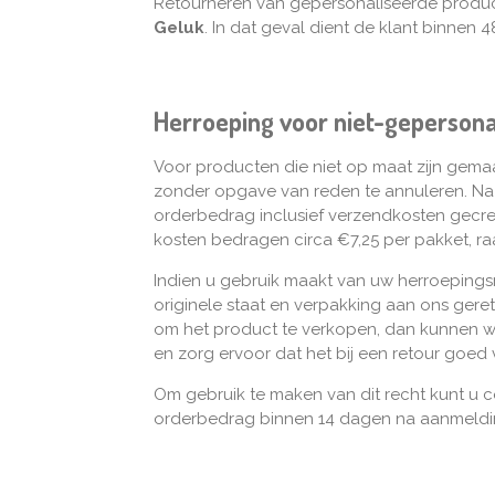
Retourneren van gepersonaliseerde producte
Geluk
. In dat geval dient de klant binnen
Herroeping voor niet-gepersona
Voor producten die niet op maat zijn gemaa
zonder opgave van reden te annuleren. Na a
orderbedrag inclusief verzendkosten gecre
kosten bedragen circa €7,25 per pakket, r
Indien u gebruik maakt van uw herroepingsre
originele staat en verpakking aan ons ger
om het product te verkopen, dan kunnen 
en zorg ervoor dat het bij een retour goed v
Om gebruik te maken van dit recht kunt u 
orderbedrag binnen 14 dagen na aanmelding