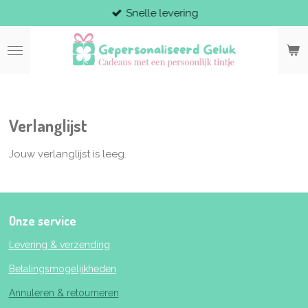
Snelle levering
Ga
direct
naar
de
hoofdinhoud
Verlanglijst
Jouw verlanglijst is leeg.
Onze service
Levering & verzending
Betalingsmogelijkheden
Annuleren & retourneren