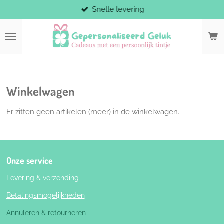
Snelle levering
Ga
direct
naar
de
hoofdinhoud
Winkelwagen
Er zitten geen artikelen (meer) in de winkelwagen.
Onze service
Levering & verzending
Betalingsmogelijkheden
Annuleren & retourneren