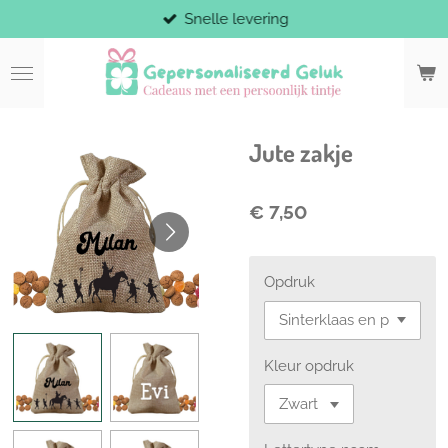
Snelle levering
Ga
direct
naar
de
hoofdinhoud
Jute zakje
€ 7,50
Opdruk
Kleur opdruk